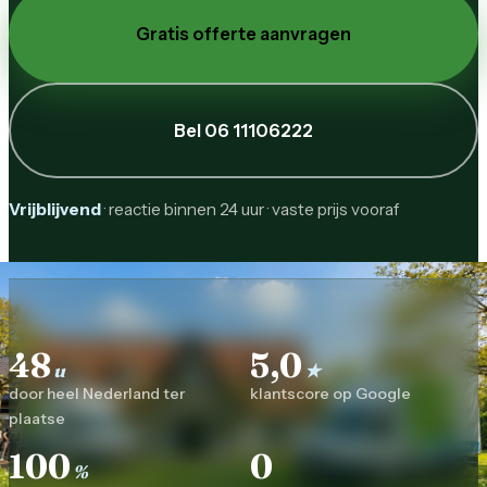
Gratis offerte aanvragen
Bel 06 11106222
Vrijblijvend
· reactie binnen 24 uur · vaste prijs vooraf
48
5,0
u
★
door heel Nederland ter
klantscore op Google
plaatse
100
0
%