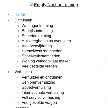
Ga
naar
de
Home
inhoud
Ontruimen
Woningontruiming
Bedrijfsontruiming
Spoedontruiming
Huis leeghalen na overlijden
Vloerverwijdering
Herstelwerkzaamheden
Snoeiwerkzaamheden
Woning verkoopklaar maken
Veelgestelde vragen
Verhuizen
Verhuizen en ontruimen
Seniorenverhuizing
Spoedverhuizing
Internationale verhuizing
Full service verhuizing
Veelgestelde vragen