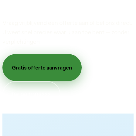
prijs.
Vraag vrijblijvend een offerte aan of bel ons direct.
U weet snel precies waar u aan toe bent — zonder
verplichtingen.
Gratis offerte aanvragen
Bel 06 11106222